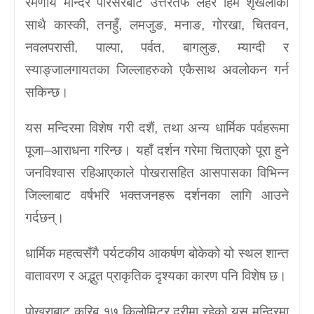
रमणीय मन्दिर परिसरबाट उत्तरतर्फ लहरै हिम शृंखलाका
साथै कास्की, तनहुँ, लमजुङ, मनाङ, गोरखा, चितवन,
नवलपरासी, पाल्पा, पर्वत, बागलुङ, म्याग्दी र
स्याङ्जालगायतका जिल्लाहरुको एकैसाथ अवलोकन गर्न
सकिन्छ।
यस मन्दिरमा विशेष गरी दशैं, तथा अन्य धार्मिक पर्वहरूमा
पूजा–आराधना गरिन्छ। यहाँ दर्शन गरेमा चिताएको पूरा हुने
जनविश्वास रहिआएकाले पोखरासहित आसपासका विभिन्न
जिल्लाबाट वर्षभरि भक्तजनहरू दर्शनका लागि आउने
गर्दछन्।
धार्मिक महत्वसँगै पर्यटकीय आकर्षण बोकेको यो स्थल शान्त
वातावरण र अद्भुत प्राकृतिक दृश्यका कारण पनि विशेष छ।
पोखराबाट करिब १७ किलोमिटर दूरीमा रहेको यस मन्दिरमा