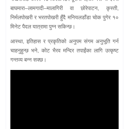
बाघमारा–लामगादी–मालागिरी वा छोरेपाटन, कृस्ती,
निर्मलपोखरी र भरतपोखरी हुँदै मनियलडाँडा चोक पुगेर १०
मिनेट पैदल यात्रामा पुग्न सकिन्छ।
आस्था, इतिहास र प्रकृतिको अनुपम संगम अनुभूति गर्न
चाहनुहुन्छ भने, कोट भैरव मन्दिर तपाईंका लागि उत्कृष्ट
गन्तव्य बन्न सक्छ।